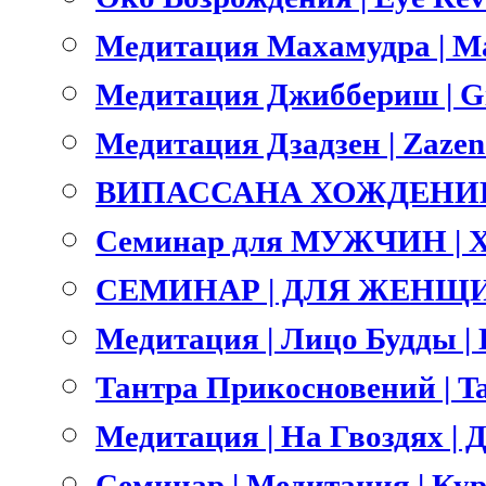
Медитация Махамудра | M
Медитация Джиббериш | Gi
Медитация Дзадзен | Zazen
ВИПАССАНА ХОЖДЕНИЕ 
Семинар для МУЖЧИН | 
СЕМИНАР | ДЛЯ ЖЕНЩИ
Медитация | Лицо Будды | B
Тантра Прикосновений | Ta
Медитация | На Гвоздях | Д
Семинар | Медитация | Ку