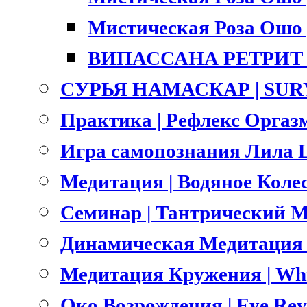
Мистическая Роза Ошо |
ВИПАССАНА РЕТРИТ |
СУРЬЯ НАМАСКАР | SU
Практика | Рефлекс Оргазм
Игра самопознания Лила L
Медитация | Водяное Коле
Семинар | Тантрический Ма
Динамическая Медитация О
Медитация Кружения | Whri
Око Возрождения | Eye Rev