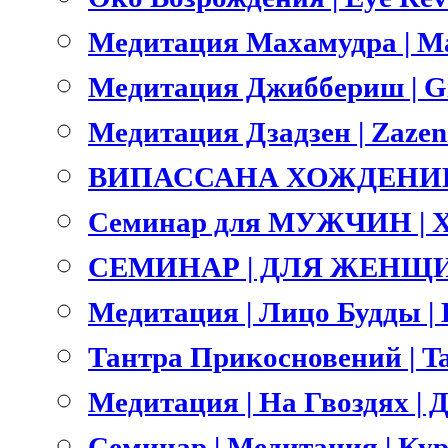
Медитация Махамудра | M
Медитация Джиббериш | Gi
Медитация Дзадзен | Zazen
ВИПАССАНА ХОЖДЕНИЕ 
Семинар для МУЖЧИН | 
СЕМИНАР | ДЛЯ ЖЕНЩИ
Медитация | Лицо Будды | B
Тантра Прикосновений | Ta
Медитация | На Гвоздях | Д
Семинар | Медитация | Ку