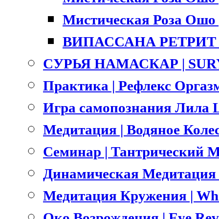
Мистическая Роза Ошо |
ВИПАССАНА РЕТРИТ |
СУРЬЯ НАМАСКАР | SU
Практика | Рефлекс Оргазм
Игра самопознания Лила L
Медитация | Водяное Коле
Семинар | Тантрический Ма
Динамическая Медитация О
Медитация Кружения | Whri
Око Возрождения | Eye Rev