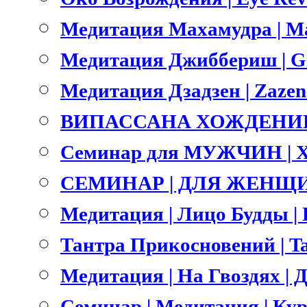
Медитация Махамудра | M
Медитация Джиббериш | Gi
Медитация Дзадзен | Zazen
ВИПАССАНА ХОЖДЕНИЕ 
Семинар для МУЖЧИН | 
СЕМИНАР | ДЛЯ ЖЕНЩИ
Медитация | Лицо Будды | B
Тантра Прикосновений | Ta
Медитация | На Гвоздях | Д
Семинар | Медитация | Ку