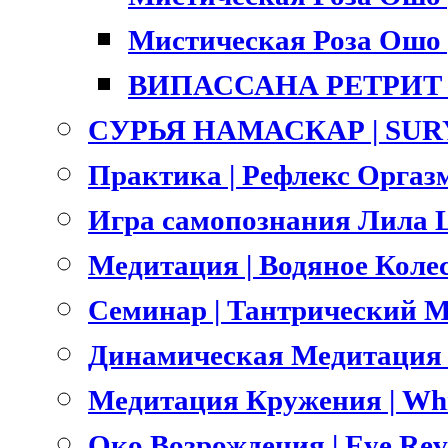
Мистическая Роза Ошо |
ВИПАССАНА РЕТРИТ |
СУРЬЯ НАМАСКАР | SU
Практика | Рефлекс Оргазм
Игра самопознания Лила L
Медитация | Водяное Коле
Семинар | Тантрический Ма
Динамическая Медитация О
Медитация Кружения | Whri
Око Возрождения | Eye Rev