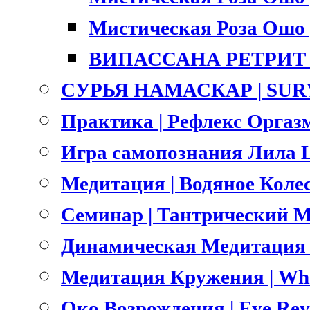
Мистическая Роза Ошо |
ВИПАССАНА РЕТРИТ |
СУРЬЯ НАМАСКАР | SU
Практика | Рефлекс Оргазм
Игра самопознания Лила L
Медитация | Водяное Коле
Семинар | Тантрический Ма
Динамическая Медитация О
Медитация Кружения | Whri
Око Возрождения | Eye Rev