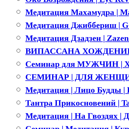
Медитация Махамудра | M
Медитация Джиббериш | Gi
Медитация Дзадзен | Zazen
ВИПАССАНА ХОЖДЕНИЕ 
Семинар для МУЖЧИН | 
СЕМИНАР | ДЛЯ ЖЕНЩИ
Медитация | Лицо Будды | B
Тантра Прикосновений | Ta
Медитация | На Гвоздях | Д
Семинар | Медитация | Ку