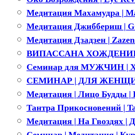
Медитация Махамудра | M
Медитация Джиббериш | Gi
Медитация Дзадзен | Zazen
ВИПАССАНА ХОЖДЕНИЕ 
Семинар для МУЖЧИН | 
СЕМИНАР | ДЛЯ ЖЕНЩИ
Медитация | Лицо Будды | B
Тантра Прикосновений | Ta
Медитация | На Гвоздях | Д
Семинар | Медитация | Ку