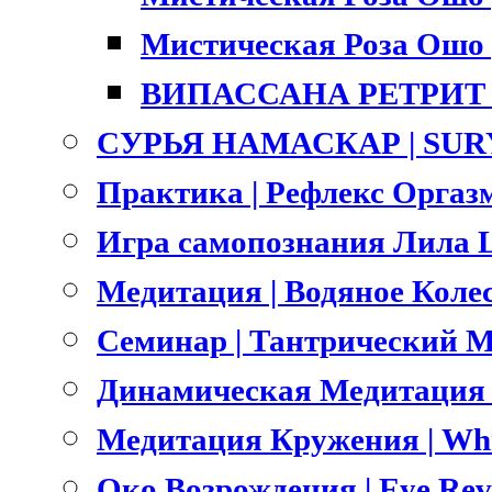
Мистическая Роза Ошо |
ВИПАССАНА РЕТРИТ |
СУРЬЯ НАМАСКАР | SU
Практика | Рефлекс Оргазм
Игра самопознания Лила L
Медитация | Водяное Коле
Семинар | Тантрический Ма
Динамическая Медитация О
Медитация Кружения | Whri
Око Возрождения | Eye Rev