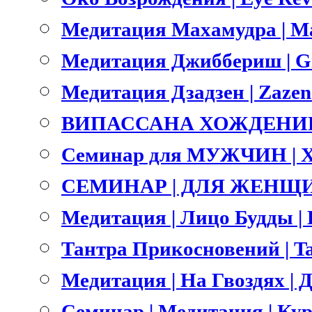
Медитация Махамудра | M
Медитация Джиббериш | Gi
Медитация Дзадзен | Zazen
ВИПАССАНА ХОЖДЕНИЕ 
Семинар для МУЖЧИН | 
СЕМИНАР | ДЛЯ ЖЕНЩИ
Медитация | Лицо Будды | B
Тантра Прикосновений | Ta
Медитация | На Гвоздях | Д
Семинар | Медитация | Ку