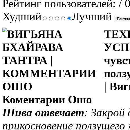
Рейтинг пользователей:
/ 
Худший
Лучший
ТЕХ
УСПО
чувс
полз
| Ви
Коментарии Ошо
Шива отвечает
:
Закрой 
прикосновение ползущего 