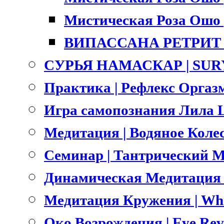
Мистическая Роза Ошо |
ВИПАССАНА РЕТРИТ |
СУРЬЯ НАМАСКАР | SU
Практика | Рефлекс Оргазм
Игра самопознания Лила L
Медитация | Водяное Коле
Семинар | Тантрический Ма
Динамическая Медитация О
Медитация Кружения | Whri
Око Возрождения | Eye Rev